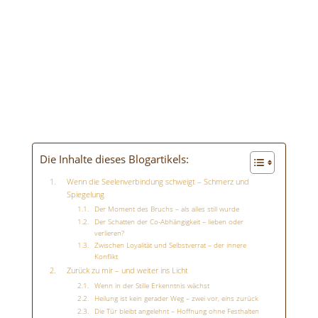
Die Inhalte dieses Blogartikels:
Wenn die Seelenverbindung schweigt – Schmerz und
Spiegelung
Der Moment des Bruchs – als alles still wurde
Der Schatten der Co-Abhängigkeit – lieben oder
verlieren?
Zwischen Loyalität und Selbstverrat – der innere
Konflikt
Zurück zu mir – und weiter ins Licht
Wenn in der Stille Erkenntnis wächst
Heilung ist kein gerader Weg – zwei vor, eins zurück
Die Tür bleibt angelehnt – Hoffnung ohne Festhalten