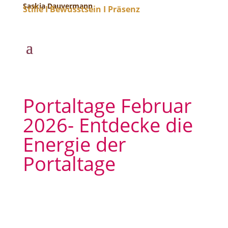
Saskia Dauvermann
Stille I Bewusstsein I Präsenz
Portaltage Februar
2026- Entdecke die
Energie der
Portaltage