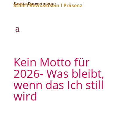
Saskia Dauvermann
Stille I Bewusstsein I Präsenz
Kein Motto für
2026- Was bleibt,
wenn das Ich still
wird