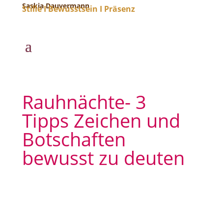
Saskia Dauvermann
Stille I Bewusstsein I Präsenz
Rauhnächte- 3
Tipps Zeichen und
Botschaften
bewusst zu deuten