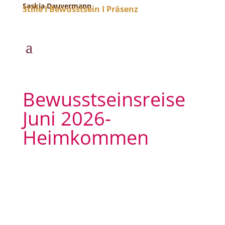
Saskia Dauvermann
Stille I Bewusstsein I Präsenz
Bewusstseinsreise
Juni 2026-
Heimkommen