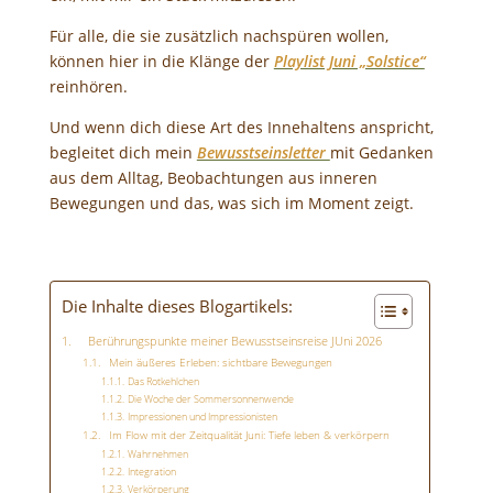
Für alle, die sie zusätzlich nachspüren wollen,
können hier in die Klänge der
Playlist Juni „Solstice“
reinhören.
Und wenn dich diese Art des Innehaltens anspricht,
begleitet dich mein
Bewusstseinsletter
mit Gedanken
aus dem Alltag, Beobachtungen aus inneren
Bewegungen und das, was sich im Moment zeigt.
Die Inhalte dieses Blogartikels:
Berührungspunkte meiner Bewusstseinsreise JUni 2026
Mein äußeres Erleben: sichtbare Bewegungen
Das Rotkehlchen
Die Woche der Sommersonnenwende
Impressionen und Impressionisten
Im Flow mit der Zeitqualität Juni: Tiefe leben & verkörpern
Wahrnehmen
Integration
Verkörperung