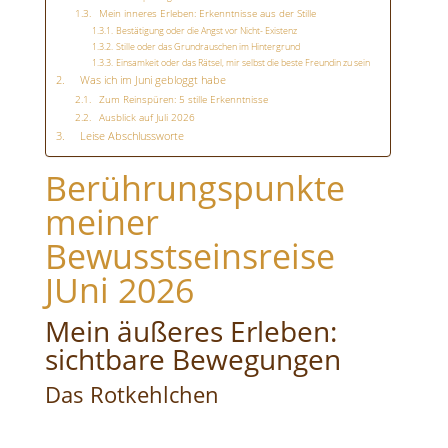
Mein inneres Erleben: Erkenntnisse aus der Stille
Bestätigung oder die Angst vor Nicht- Existenz
Stille oder das Grundrauschen im Hintergrund
Einsamkeit oder das Rätsel, mir selbst die beste Freundin zu sein
Was ich im Juni gebloggt habe
Zum Reinspüren: 5 stille Erkenntnisse
Ausblick auf Juli 2026
Leise Abschlussworte
Berührungspunkte
meiner
Bewusstseinsreise
JUni 2026
Mein äußeres Erleben:
sichtbare Bewegungen
Das Rotkehlchen