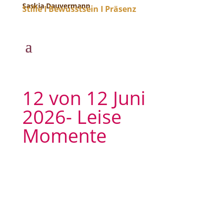
Saskia Dauvermann
Stille I Bewusstsein I Präsenz
12 von 12 Juni
2026- Leise
Momente