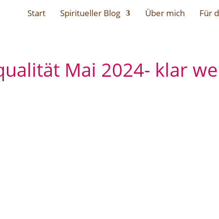
Start
Spiritueller Blog
Über mich
Für d
qualität Mai 2024- klar w