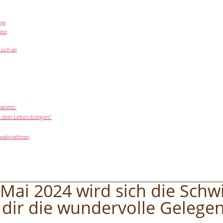
lgt
tzt
sich an
kannst:
in dein Leben bringen?
t wahrnehmen
t Mai 2024 wird sich die Sch
dir die wundervolle Gelegen