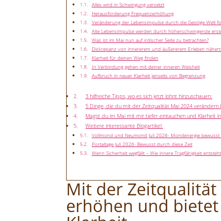
Alles wird in Schwingung versetzt
Herausforderung Frequenzerhöhung
Veränderung der Lebensimpulse durch die Geistige Welt fo
Alte Lebensimpulse werden durch höherschwingende erste
Was ist im Mai nun auf irdischer Seite zu betrachten?
Diskrepanz von innererem und äußererem Erleben nähert 
Klarheit für deinen Weg finden
In Verbindung gehen mit deiner inneren Weisheit
Aufbruch in neuer Klarheit jenseits von Begrenzung
3 hilfreiche Tipps, wo es sich jetzt lohnt hinzuschauen:
5 Dinge, die du mit der Zeitqualität Mai 2024 verändern 
Magst du im Mai mit mir tiefer eintauchen und Klarheit 
Weitere interessante Blogartikel:
Vollmond und Neumond Juli 2026- Mondenergie bewuss
Portaltage Juli 2026- Bewusst durch diese Zeit
Wenn Sicherheit wegfällt – Wie innere Tragfähigkeit entsteht
Mit der Zeitqualitä
erhöhen und bietet 