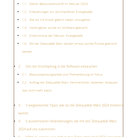
Kleiner Bewusstseinsshift im Februar 2024
Erläuterungen zur durchlaufenen Energiewelle
Wie wir mit Krisen gelernt haben umzugehen
Verborgenes wurde ins Sichtbare gebracht
Erkenntnisse der Februar- Energiewelle
Mit der Zeitqualität März werden erneut wunde Punkte gedrückt
werden
Von der Erschöpfung in die Reflexion eintauchen
Bewusstwerdungsarbeit und Themenlösung im Fokus
Auftrag der Zeitqualität März: Verinnerlichen, bewerten, loslassen,
was nicht mehr passt
5 wegweisende Tipps, wie du die Zeitqualität März 2024 meistern
kannst:
5 wunderbaren Veränderungen, die mit der Zeitqualität März
2024 auf uns zukommen:
Willst du wissen, was dich in der Zeitqualität April 2024 erwartet?